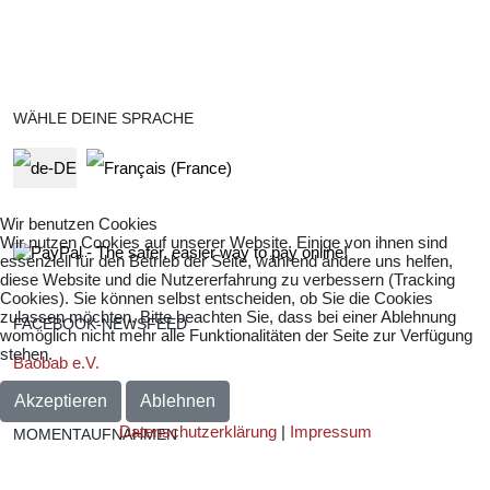
WÄHLE DEINE SPRACHE
Select your language
Wir benutzen Cookies
Wir nutzen Cookies auf unserer Website. Einige von ihnen sind
essenziell für den Betrieb der Seite, während andere uns helfen,
diese Website und die Nutzererfahrung zu verbessern (Tracking
Cookies). Sie können selbst entscheiden, ob Sie die Cookies
zulassen möchten. Bitte beachten Sie, dass bei einer Ablehnung
FACEBOOK-NEWSFEED
womöglich nicht mehr alle Funktionalitäten der Seite zur Verfügung
stehen.
Baobab e.V.
Akzeptieren
Ablehnen
Datenschutzerklärung
|
Impressum
MOMENTAUFNAHMEN