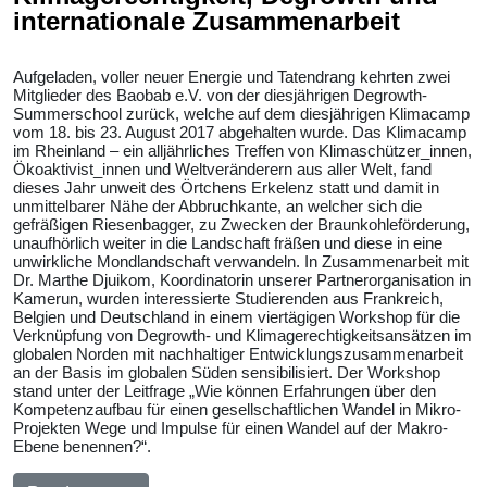
internationale Zusammenarbeit
Aufgeladen, voller neuer Energie und Tatendrang kehrten zwei
Mitglieder des Baobab e.V. von der diesjährigen Degrowth-
Summerschool zurück, welche auf dem diesjährigen Klimacamp
vom 18. bis 23. August 2017 abgehalten wurde. Das Klimacamp
im Rheinland – ein alljährliches Treffen von Klimaschützer_innen,
Ökoaktivist_innen und Weltveränderern aus aller Welt, fand
dieses Jahr unweit des Örtchens Erkelenz statt und damit in
unmittelbarer Nähe der Abbruchkante, an welcher sich die
gefräßigen Riesenbagger, zu Zwecken der Braunkohleförderung,
unaufhörlich weiter in die Landschaft fräßen und diese in eine
unwirkliche Mondlandschaft verwandeln. In Zusammenarbeit mit
Dr. Marthe Djuikom, Koordinatorin unserer Partnerorganisation in
Kamerun, wurden interessierte Studierenden aus Frankreich,
Belgien und Deutschland in einem viertägigen Workshop für die
Verknüpfung von Degrowth- und Klimagerechtigkeitsansätzen im
globalen Norden mit nachhaltiger Entwicklungszusammenarbeit
an der Basis im globalen Süden sensibilisiert. Der Workshop
stand unter der Leitfrage „Wie können Erfahrungen über den
Kompetenzaufbau für einen gesellschaftlichen Wandel in Mikro-
Projekten Wege und Impulse für einen Wandel auf der Makro-
Ebene benennen?“.