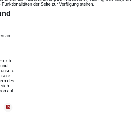
Funktionalitäten der Seite zur Verfügung stehen.
und
ten am
rrlich
 und
r unsere
unsere
dern des
 sich
hon auf