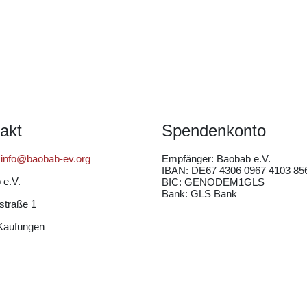
akt
Spendenkonto
:
info@baobab-ev.org
Empfänger:
Baobab e.V.
IBAN: DE67 4306 0967 4103 85
 e.V.
BIC: GENODEM1GLS
Bank: GLS Bank
straße 1
Kaufungen