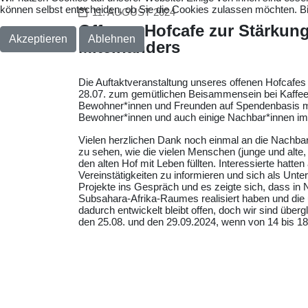
können selbst entscheiden, ob Sie die Cookies zulassen möchten. Bit
11. AUGUST 2024
Offenes Hofcafe zur Stärkun
Akzeptieren
Ablehnen
Miteinanders
Die Auftaktveranstaltung unseres offenen Hofcafes
28.07. zum gemütlichen Beisammensein bei Kaffee 
Bewohner*innen und Freunden auf Spendenbasis mit
Bewohner*innen und auch einige Nachbar*innen im 
Vielen herzlichen Dank noch einmal an die Nachbarsch
zu sehen, wie die vielen Menschen (junge und alt
den alten Hof mit Leben füllten. Interessierte hatt
Vereinstätigkeiten zu informieren und sich als Unt
Projekte ins Gespräch und es zeigte sich, dass in
Subsahara-Afrika-Raumes realisiert haben und die 
dadurch entwickelt bleibt offen, doch wir sind übe
den 25.08. und den 29.09.2024, wenn von 14 bis 18