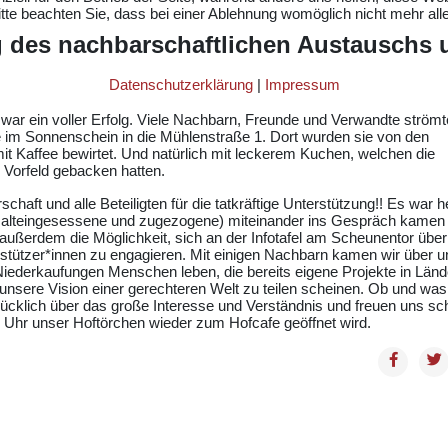
te beachten Sie, dass bei einer Ablehnung womöglich nicht mehr alle 
g des nachbarschaftlichen Austauschs 
Datenschutzerklärung
|
Impressum
 war ein voller Erfolg. Viele Nachbarn, Freunde und Verwandte ström
im Sonnenschein in die Mühlenstraße 1. Dort wurden sie von den
 Kaffee bewirtet. Und natürlich mit leckerem Kuchen, welchen die
Vorfeld gebacken hatten.
aft und alle Beteiligten für die tatkräftige Unterstützung!! Es war he
e, alteingesessene und zugezogene) miteinander ins Gespräch kamen
en außerdem die Möglichkeit, sich an der Infotafel am Scheunentor übe
erstützer*innen zu engagieren. Mit einigen Nachbarn kamen wir über 
 Niederkaufungen Menschen leben, die bereits eigene Projekte in Län
unsere Vision einer gerechteren Welt zu teilen scheinen. Ob und was
rglücklich über das große Interesse und Verständnis und freuen uns sc
 Uhr unser Hoftörchen wieder zum Hofcafe geöffnet wird.